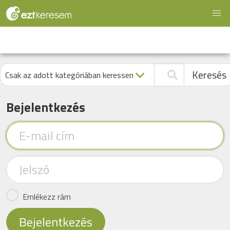
Keresés
Bejelentkezés
Emlékezz rám
Bejelentkezés