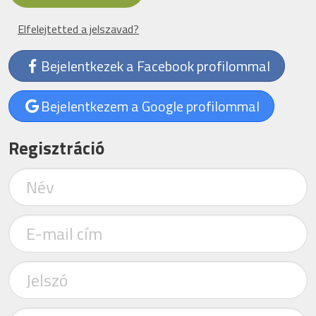
Elfelejtetted a jelszavad?
Bejelentkezek a Facebook profilommal
Bejelentkezem a Google profilommal
Regisztráció