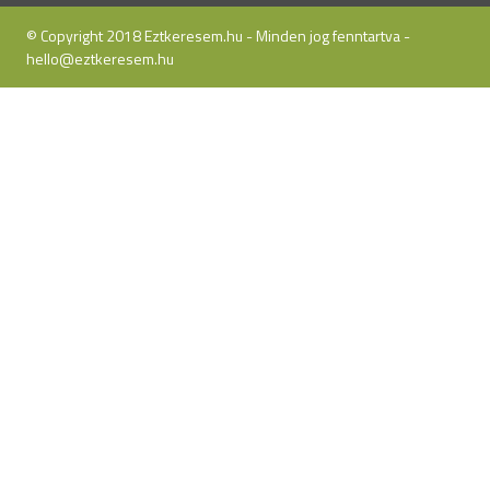
© Copyright 2018 Eztkeresem.hu - Minden jog fenntartva -
hello@eztkeresem.hu